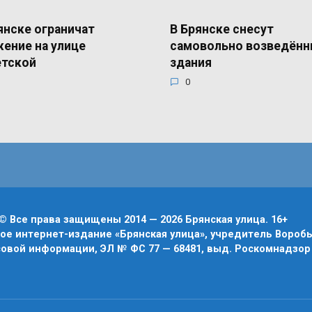
янске ограничат
В Брянске снесут
ение на улице
самовольно возведён
етской
здания
0
© Все права защищены 2014 — 2026 Брянская улица. 16+
е интернет-издание «Брянская улица», учредитель Воробье
овой информации, ЭЛ № ФС 77 — 68481, выд. Роскомнадзор 