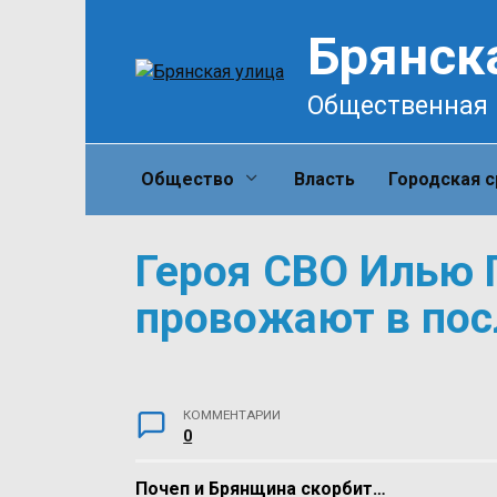
Перейти
Брянск
к
содержанию
Общественная 
Общество
Власть
Городская 
Героя СВО Илью 
провожают в пос
КОММЕНТАРИИ
0
Почеп и Брянщина скорбит…