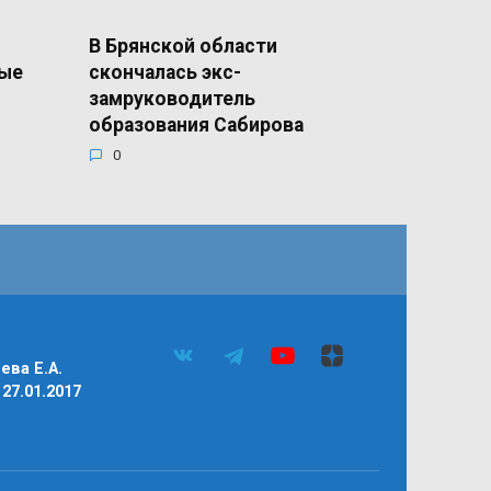
В Брянской области
ные
скончалась экс-
замруководитель
образования Сабирова
0
ва Е.А.
27.01.2017