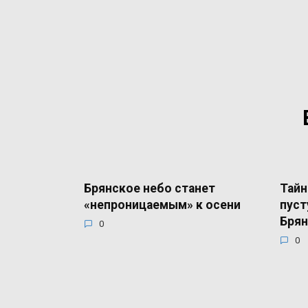
Брянское небо станет
Тайн
«непроницаемым» к осени
пуст
Брян
0
0