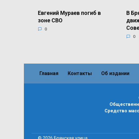
Евгений Мураев погиб в
В Бр
зоне СВО
движ
Сов
0
0
Главная
Контакты
Об издании
Общественно
Средство масс
© 2026 Брянская улица