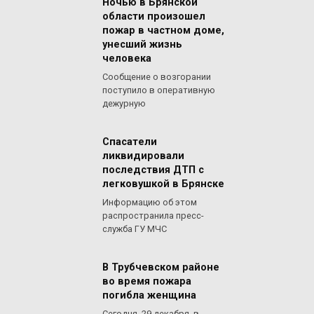
Ночью в Брянской
области произошел
пожар в частном доме,
унесший жизнь
человека
Сообщение о возгорании
поступило в оперативную
дежурную
Спасатели
ликвидировали
последствия ДТП с
легковушкой в Брянске
Информацию об этом
распространила пресс-
служба ГУ МЧС
В Трубчевском районе
во время пожара
погибла женщина
Сегодня, 29 декабря, в