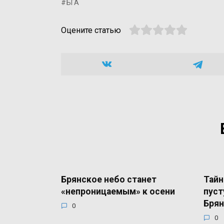
БГА
Оцените статью
Брянское небо станет
Тайн
«непроницаемым» к осени
пуст
Брян
0
0