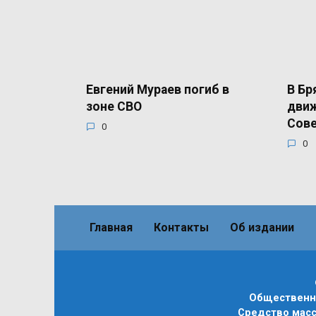
Евгений Мураев погиб в
В Бр
зоне СВО
движ
Сов
0
0
Главная
Контакты
Об издании
Общественно
Средство масс