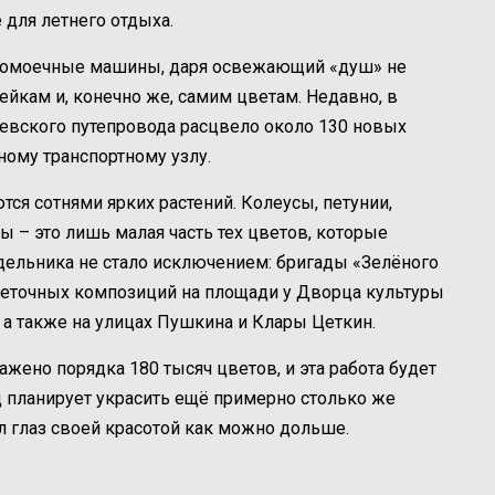
 для летнего отдыха.
ивомоечные машины, даря освежающий «душ» не
ейкам и, конечно же, самим цветам. Недавно, в
евского путепровода расцвело около 130 новых
ому транспортному узлу.
я сотнями ярких растений. Колеусы, петунии,
ы – это лишь малая часть тех цветов, которые
дельника не стало исключением: бригады «Зелёного
цветочных композиций на площади у Дворца культуры
а также на улицах Пушкина и Клары Цеткин.
ажено порядка 180 тысяч цветов, и эта работа будет
д планирует украсить ещё примерно столько же
л глаз своей красотой как можно дольше.