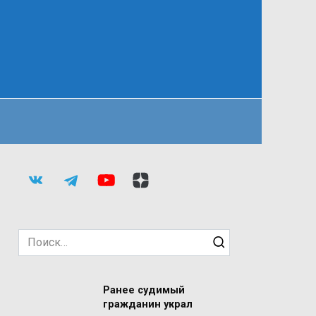
Search
for:
Ранее судимый
гражданин украл