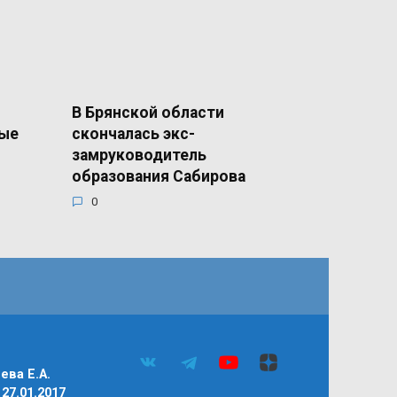
В Брянской области
ные
скончалась экс-
замруководитель
образования Сабирова
0
ва Е.А.
27.01.2017