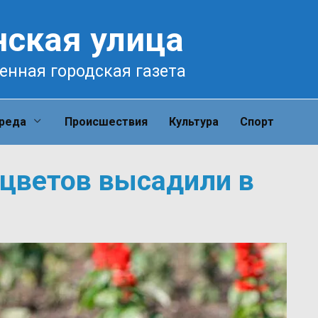
нская улица
енная городская газета
среда
Происшествия
Культура
Спорт
 цветов высадили в