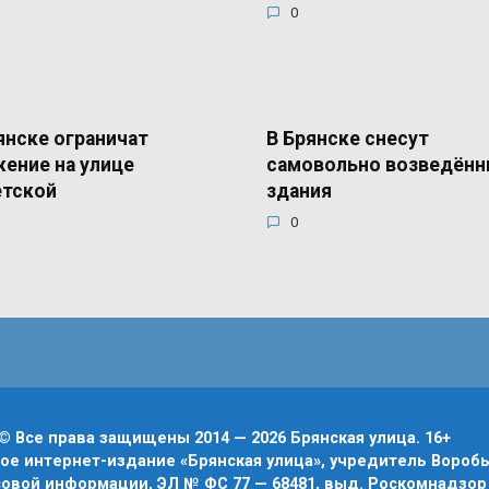
0
янске ограничат
В Брянске снесут
ение на улице
самовольно возведён
етской
здания
0
© Все права защищены 2014 — 2026 Брянская улица. 16+
е интернет-издание «Брянская улица», учредитель Воробье
овой информации, ЭЛ № ФС 77 — 68481, выд. Роскомнадзор 