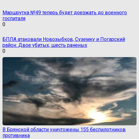
Маршрутка №49 теперь будет доезжать до военного
госпиталя
0
БПЛА атаковали Новозыбков, Суземку и Погарский
район. Двое убитых, шесть раненых
0
В Брянской области уничтожены 155 беспилотников
противника