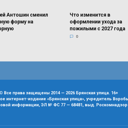
ей Антошин сменил
Что изменится в
ную форму на
оформлении ухода за
орную
пожилыми с 2027 года
0
© Все права защищены 2014 — 2026 Брянская улица. 16+
е интернет-издание «Брянская улица», учредитель Воробье
овой информации, ЭЛ № ФС 77 — 68481, выд. Роскомнадзор 