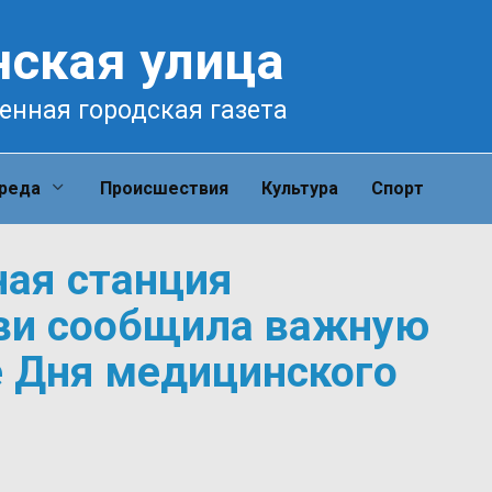
нская улица
енная городская газета
среда
Происшествия
Культура
Спорт
ная станция
ви сообщила важную
е Дня медицинского