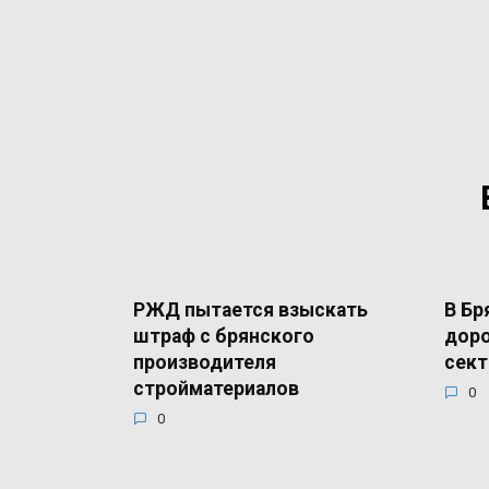
РЖД пытается взыскать
В Бр
штраф с брянского
доро
производителя
сект
стройматериалов
0
0