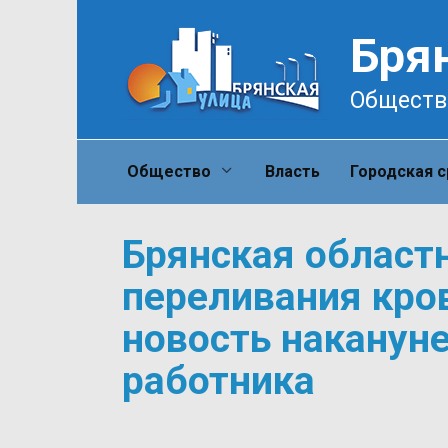
Перейти
к
Бря
содержанию
Обществ
Общество
Власть
Городская 
Брянская област
переливания кро
новость наканун
работника