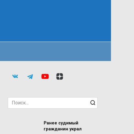
Search
for:
Ранее судимый
гражданин украл