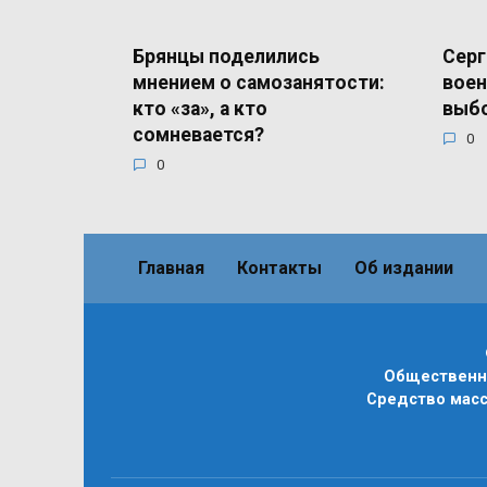
Брянцы поделились
Серг
мнением о самозанятости:
воен
кто «за», а кто
выб
сомневается?
0
0
Главная
Контакты
Об издании
Общественно
Средство масс