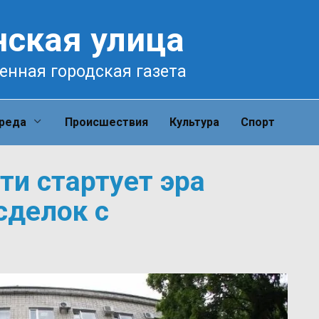
нская улица
енная городская газета
среда
Происшествия
Культура
Спорт
ти стартует эра
сделок с