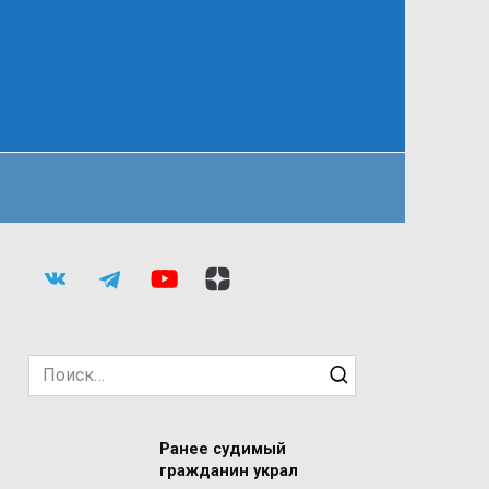
Search
for:
Ранее судимый
гражданин украл