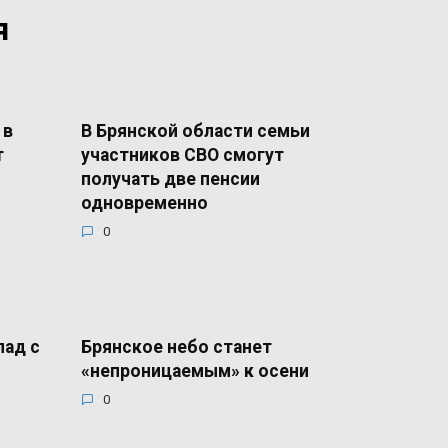
я
 в
В Брянской области семьи
т
участников СВО смогут
получать две пенсии
одновременно
0
лад с
Брянское небо станет
«непроницаемым» к осени
0