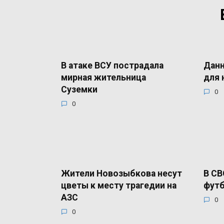
В атаке ВСУ пострадала
Данн
мирная жительница
для 
Суземки
0
0
Жители Новозыбкова несут
В СВ
цветы к месту трагедии на
футб
АЗС
0
0