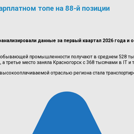
арплатном топе на 88-й позиции
нализировали данные за первый квартал 2026 года и о
добывающей промышленности получают в среднем 528 тыся
 а третье место заняла Красногорск с 368 тысячами в IT и
высокооплачиваемой отраслью региона стала транспортиров