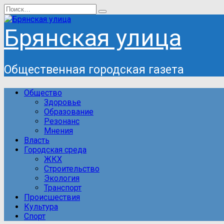
Перейти
Search
к
for:
содержанию
Брянская улица
Общественная городская газета
Общество
Здоровье
Образование
Резонанс
Мнения
Власть
Городская среда
ЖКХ
Строительство
Экология
Транспорт
Происшествия
Культура
Спорт