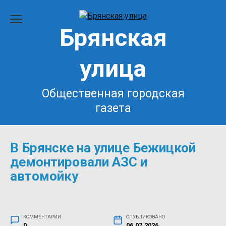
Перейти
к
Брянская
содержанию
улица
Общественная городская
газета
В Брянске на улице Бежицкой
демонтировали АЗС и
автомойку
КОММЕНТАРИИ
ОПУБЛИКОВАНО
0
06.07.2026