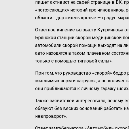
пишет активист на своей странице в ВК, пр
«потрясающих» историй про чиновников, 
области… держитесь крепче — градус мара
Ответное кипение вызвал у Куприянова о
Брянской станции скорой медицинской пом
автомобили скорой помощи выходят на ли
авто находятся в таком плачевном состоя
только с помощью тягловой силы».
При том, что руководство «скорой» бодро
мыслимых норм и нагрузок, а по количест
они приближаются к личному гаражу шейха
Также заявителей интересовало, почему в
обязуют без веских оснований работать на
невпроворот».
Ответ замгубернатора «Автомобиль скоро