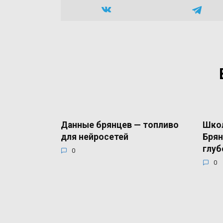
Данные брянцев — топливо
Школ
для нейросетей
Брян
глуб
0
0