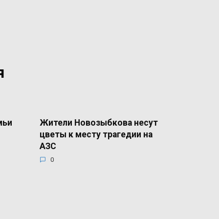
я
мьи
Жители Новозыбкова несут
цветы к месту трагедии на
АЗС
0