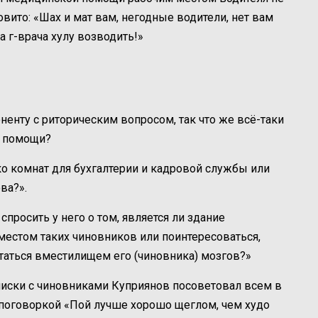
вито: «Шах и мат вам, негодные водители, нет вам
а г-врача хулу возводить!»
енту с риторическим вопросом, так что же всё-таки
й помощи?
ко комнат для бухгалтерии и кадровой службы или
ва?».
просить у него о том, является ли здание
местом таких чиновников или поинтересоваться,
таться вместилищем его (чиновника) мозгов?»
писки с чиновниками Куприянов посоветовал всем в
 поговоркой «Пой лучше хорошо щеглом, чем худо