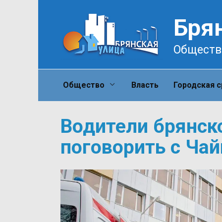
Перейти
к
Бря
содержанию
Обществ
Общество
Власть
Городская 
Водители брянск
поговорить с Ча