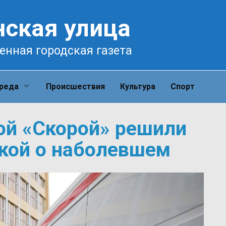
нская улица
енная городская газета
среда
Происшествия
Культура
Спорт
ой «Скорой» решили
йкой о наболевшем