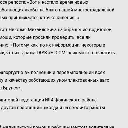
ося репоста: «Вот и настало время новых
работающих якобы на благо нашей многострадальной
зма приближается к точке кипения…»
твет Николая Михайловича на обращение водителей
ощи, которые просили проверить, все ли
нию. «Потому как, по их информации, некоторые
нии, что из гаража ГАУЗ «БГССМП» их можно выкатить
 рапортует о выполнении и перевыполнении всех
ву и качеству работающих укомплектованных авто
 Брунея».
одителей подстанции № 4 Фокинского района
 другой подстанции, «когда и на своей-то работы
й медицинской помощи рабочим местом водителя не