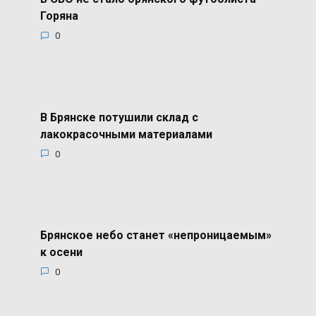
Горяна
0
В Брянске потушили склад с
лакокрасочными материалами
0
Брянское небо станет «непроницаемым»
к осени
0