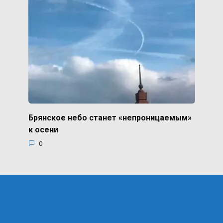
Брянское небо станет «непроницаемым»
к осени
0