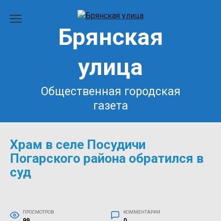
Перейти
к
Брянская
содержанию
улица
Общественная городская
газета
Храм в селе Посудичи
Погарского района обратился в
суд
ПРОСМОТРОВ
КОММЕНТАРИИ
99
0