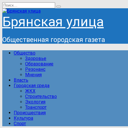
Перейти
Search
к
for:
содержанию
Брянская улица
Общественная городская газета
Общество
Здоровье
Образование
Резонанс
Мнения
Власть
Городская среда
ЖКХ
Строительство
Экология
Транспорт
Происшествия
Культура
Спорт