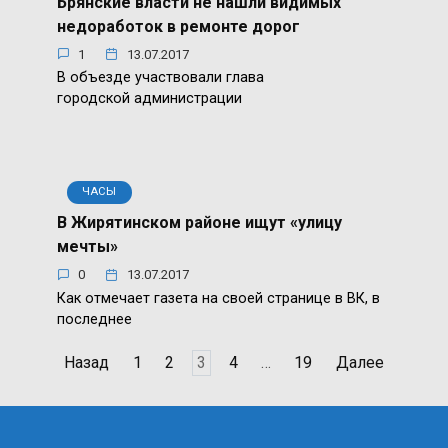
Брянские власти не нашли видимых
недоработок в ремонте дорог
1
13.07.2017
В объезде участвовали глава
городской администрации
ЧАСЫ
В Жирятинском районе ищут «улицу
мечты»
0
13.07.2017
Как отмечает газета на своей странице в ВК, в
последнее
Пагинация
Назад
1
2
3
4
…
19
Далее
записей