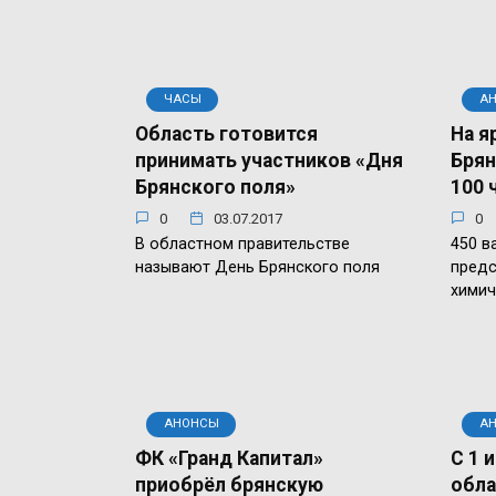
ЧАСЫ
А
Область готовится
На я
принимать участников «Дня
Брян
Брянского поля»
100 
0
03.07.2017
0
В областном правительстве
450 в
называют День Брянского поля
предс
химич
АНОНСЫ
А
ФК «Гранд Капитал»
С 1 
приобрёл брянскую
обл