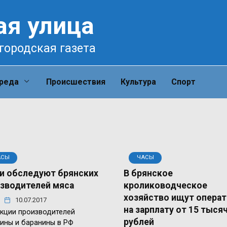
ая улица
городская газета
среда
Происшествия
Культура
Спорт
АСЫ
ЧАСЫ
и обследуют брянских
В брянское
зводителей мяса
кролиководческое
хозяйство ищут опера
10.07.2017
на зарплату от 15 тыся
кции производителей
рублей
ины и баранины в РФ