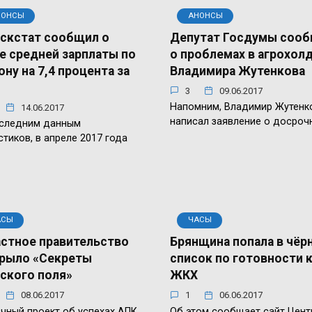
НОНСЫ
АНОНСЫ
скстат сообщил о
Депутат Госдумы соо
е средней зарплаты по
о проблемах в агрохол
ону на 7,4 процента за
Владимира Жутенкова
3
09.06.2017
Напомним, Владимир Жутенк
14.06.2017
написал заявление о досроч
оследним данным
стиков, в апреле 2017 года
АСЫ
ЧАСЫ
стное правительство
Брянщина попала в чёр
рыло «Секреты
список по готовности 
ского поля»
ЖКХ
08.06.2017
1
06.06.2017
чный проект об успехах АПК
Об этом сообщает сайт Цент