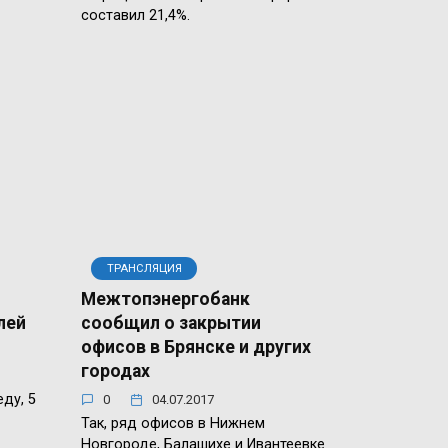
составил 21,4%.
ТРАНСЛЯЦИЯ
Межтопэнергобанк
лей
сообщил о закрытии
офисов в Брянске и других
городах
ду, 5
0
04.07.2017
Так, ряд офисов в Нижнем
Новгороде, Балашихе и Ивантеевке