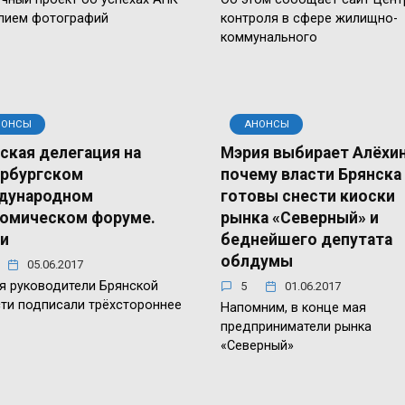
лием фотографий
контроля в сфере жилищно-
коммунального
НОНСЫ
АНОНСЫ
ская делегация на
Мэрия выбирает Алёхин
рбургском
почему власти Брянска
дународном
готовы снести киоски
омическом форуме.
рынка «Северный» и
и
беднейшего депутата
облдумы
05.06.2017
я руководители Брянской
5
01.06.2017
ти подписали трёхстороннее
Напомним, в конце мая
предприниматели рынка
«Северный»