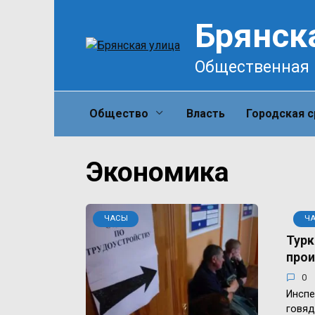
Перейти
Брянск
к
содержанию
Общественная 
Общество
Власть
Городская 
Экономика
ЧАСЫ
Ч
Турк
прои
0
Инспе
говяд