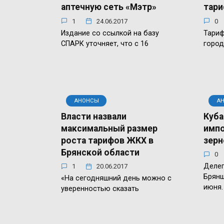
аптечную сеть «Мэтр»
тари
1
24.06.2017
0
Издание со ссылкой на базу
Тариф
СПАРК уточняет, что с 16
город
АНОНСЫ
А
Власти назвали
Куба
максимальный размер
импо
роста тарифов ЖКХ в
зерн
Брянской области
0
Делег
1
20.06.2017
Брянщ
«На сегодняшний день можно с
июня.
уверенностью сказать