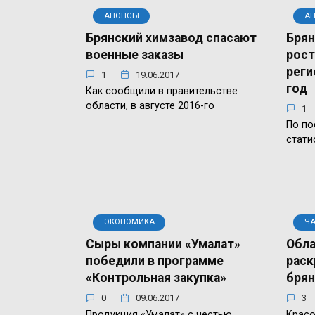
АНОНСЫ
А
Брянский химзавод спасают
Брян
военные заказы
рост
реги
1
19.06.2017
год
Как сообщили в правительстве
области, в августе 2016-го
1
По п
стати
ЭКОНОМИКА
Ч
Сыры компании «Умалат»
Обла
победили в программе
раск
«Контрольная закупка»
брян
0
09.06.2017
3
Продукция «Умалат» с честью
Красо