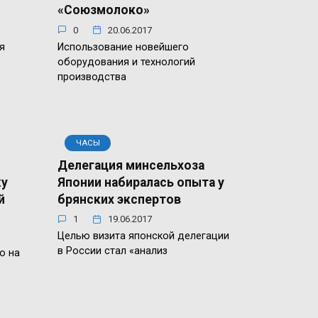
«Союзмолоко»
0
20.06.2017
я
Использование новейшего
оборудования и технологий
производства
ЧАСЫ
Делегация минсельхоза
жу
Японии набиралась опыта у
й
брянских экспертов
1
19.06.2017
Целью визита японской делегации
в России стал «анализ
о на