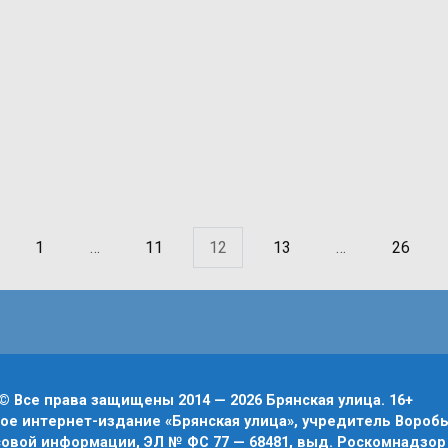
1
…
11
12
13
…
26
© Все права защищены 2014 — 2026 Брянская улица. 16+
е интернет-издание «Брянская улица», учредитель Воробье
овой информации, ЭЛ № ФС 77 — 68481, выд. Роскомнадзор 