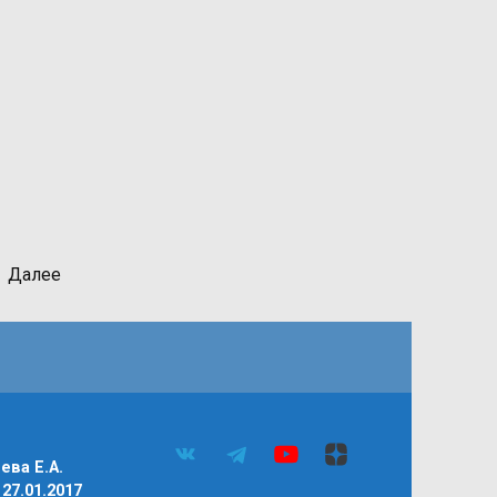
Далее
ва Е.А.
27.01.2017