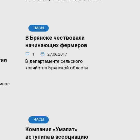
ЧАСЫ
б
В Брянске чествовали
начинающих фермеров
1
27.06.2017
тия
В департаменте сельского
хозяйства Брянской области
исал
ЧАСЫ
Компания «Умалат»
вступила в ассоциацию