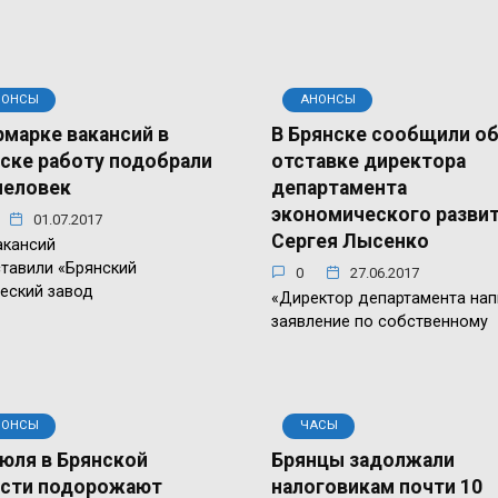
НОНСЫ
АНОНСЫ
рмарке вакансий в
В Брянске сообщили о
ске работу подобрали
отставке директора
человек
департамента
экономического разви
01.07.2017
Сергея Лысенко
акансий
тавили «Брянский
0
27.06.2017
еский завод
«Директор департамента нап
заявление по собственному
НОНСЫ
ЧАСЫ
июля в Брянской
Брянцы задолжали
асти подорожают
налоговикам почти 10