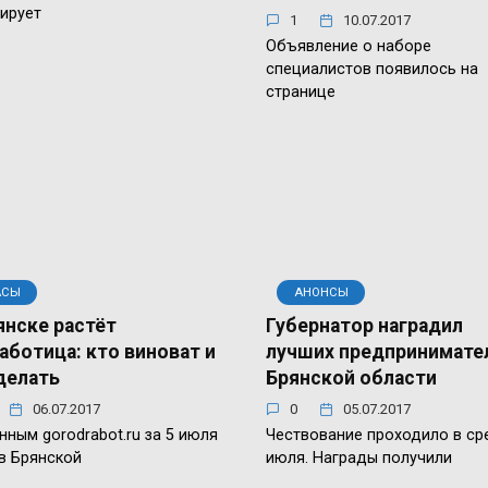
ирует
1
10.07.2017
Объявление о наборе
специалистов появилось на
странице
АСЫ
АНОНСЫ
янске растёт
Губернатор наградил
аботица: кто виноват и
лучших предпринимате
делать
Брянской области
06.07.2017
0
05.07.2017
нным gorodrabot.ru за 5 июля
Чествование проходило в сре
 в Брянской
июля. Награды получили