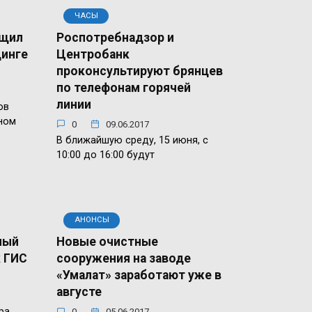
ЧАСЫ
бщил
Роспотребнадзор и
динге
Центробанк
проконсультируют брянцев
по телефонам горячей
линии
ов
ном
0
09.06.2017
В ближайшую среду, 15 июня, с
10:00 до 16:00 будут
АНОНСЫ
ный
Новые очистные
к ГИС
сооружения на заводе
«Умалат» заработают уже в
августе
ра
0
05.06.2017