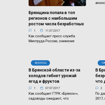
анонс
Брянщина попала в топ
регионов с наибольшим
ростом числа безработных
1
11.07.2017
Как сообщает пресс-служба
Минтруда России, снижение
АНОНСЫ
Ч
В Брянской области из-за
В Бр
холодов гибнет урожай
безр
ягод и фруктов
что 
1
07.07.2017
2
Как сообщает ГТРК «Брянск»»,
По да
садоводы ожидают, что
2017,